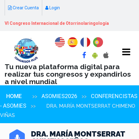
Crear Cuenta
Login
VI Congreso Internacional de Otorrinolaringología
Tu nueva plataforma digital para
realizar tus congresos y expandirlos
a nivel mundial
HOME
ASOMIES2026
CONFERENCISTAS
>>
>>
- ASOMIES
>>
DRA. MARÍA MONTSERRAT CHIMENO
VIÑAS
DRA. MARÍA MONTSERRAT