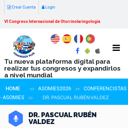
Crear Cuenta
Login
VI Congreso Internacional de Otorrinolaringología
Tu nueva plataforma digital para
realizar tus congresos y expandirlos
a nivel mundial
HOME
ASOMIES2026
CONFERENCISTAS
>>
>>
- ASOMIES
>>
DR. PASCUAL RUBÉN VALDEZ
DR. PASCUAL RUBÉN
VALDEZ