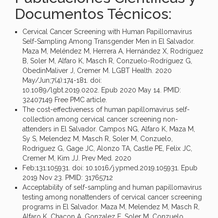
Documentos Técnicos:
Cervical Cancer Screening with Human Papillomavirus
Self-Sampling Among Transgender Men in El Salvador.
Maza M, Meléndez M, Herrera A, Hernández X, Rodríguez
B, Soler M, Alfaro K, Masch R, Conzuelo-Rodríguez G,
ObedinMaliver J, Cremer M. LGBT Health. 2020
May/Jun;7(4):174-181. doi:
10.1089/lgbt.2019.0202. Epub 2020 May 14. PMID:
32407149 Free PMC article.
The cost-effectiveness of human papillomavirus self-
collection among cervical cancer screening non-
attenders in El Salvador. Campos NG, Alfaro K, Maza M,
Sy S, Melendez M, Masch R, Soler M, Conzuelo,
Rodriguez G, Gage JC, Alonzo TA, Castle PE, Felix JC,
Cremer M, Kim JJ. Prev Med. 2020
Feb;131:105931. doi: 10.1016/j.ypmed.2019.105931. Epub
2019 Nov 23. PMID: 31765712
Acceptability of self-sampling and human papillomavirus
testing among nonattenders of cervical cancer screening
programs in El Salvador. Maza M, Melendez M, Masch R,
Alfaro K, Chacon A, Gonzalez E, Soler M, Conzuelo