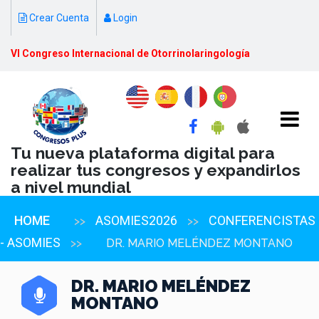
Crear Cuenta
Login
VI Congreso Internacional de Otorrinolaringología
Tu nueva plataforma digital para
realizar tus congresos y expandirlos
a nivel mundial
HOME
ASOMIES2026
CONFERENCISTAS
>>
>>
- ASOMIES
>>
DR. MARIO MELÉNDEZ MONTANO
DR. MARIO MELÉNDEZ
MONTANO